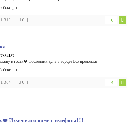
Чебоксары
1 310
0
+6
ка
77352157
глашу в гости❤️ Последний день в городе Без предоплат
Чебоксары
1 364
0
+4
x❤️ Изменился номер телефона!!!!