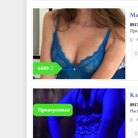
Ма
891
При
6000
Кл
891
Проверенная
Нас