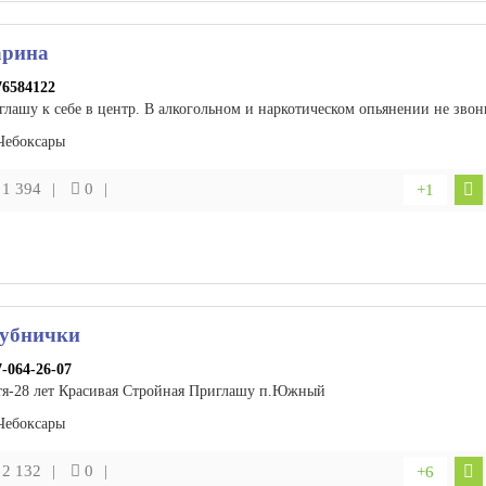
рина
76584122
глашу к себе в центр. В алкогольном и наркотическом опьянении не звон
Чебоксары
1 394
0
+1
убнички
7-064-26-07
тя-28 лет Красивая Стройная Приглашу п.Южный
Чебоксары
2 132
0
+6