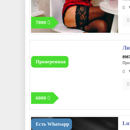
7000
Ли
898
Проверенная
При
6000
Lu
Есть Whatsapp