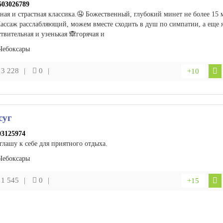
603026789
ная и страстная классика.🤤 Божественный, глубокий минет не более 15 
ассаж расслабляющий, можем вместе сходить в душ по симпатии, а еще я
твительная и узенькая 🙈горячая и
Чебоксары
3 228
0
+10
суг
03125974
глашу к себе для приятного отдыха.
Чебоксары
1 545
0
+15