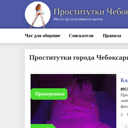
Проститутки Чебо
Место где исполняются мечты
Чат для общение
Соискатели
Правила
Проститутки города Чебокса
Ка
895
Проверенная
При
люб
фина