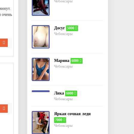
Гость_108
3 авг 2026, 03:35
Чебоксары
Встречусь с женщиной 60+
минут.
отв.
цит.
 очень
Гость_175
3 авг 2026, 01:35
Всем привет есть девушки в сети?
отв.
цит.
Досуг
5000
Гость_235
2 авг 2026, 14:19
Чебоксары
Встречусь с женщиной 40 +
отв.
цит.
Гость_33
2 авг 2026, 11:44
Есть семейная пара? Для ж куни для
м минет
Марина
6000
отв.
цит.
Чебоксары
Гость_53
2 авг 2026, 01:03
Кто может приехать на квартиру,
один, деньги не проблема, несколько
месяцев как в разводе. Не хватает
женского внимания.
отв.
цит.
Лика
6000
Гость_33
2 авг 2026, 00:39
Чебоксары
Есть две свободные девушки
отв.
цит.
Гость_15
1 авг 2026, 10:17
Яркая сочная леди
Хочу почувствовать тебя в себе.
7000
НЮР. 89520204532
Чебоксары
отв.
цит.
КЛУБНИЧКА
31 июл 2026, 21:09