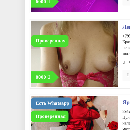
6000
Ле
+79
Проверенная
Крас
не 
мог
8000
Яр
Есть Whatsapp
895
Проверенная
При
напр
мас