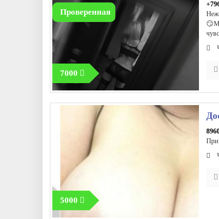
+79
Проверенная
Неж
😏М
чувс
7000
До
896
При
5000