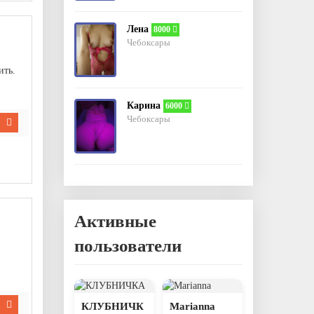
Настя-28 лет Красивая стройная
Приглашу п.Южный 8917-064-26-07
Лена
отв.
цит.
8000
Чебоксары
Гость_89
31 июл 2026, 14:33
Встречусь с женщиной с большим
клитором
ить.
отв.
цит.
Гость_3
31 июл 2026, 11:39
Звони мой сладкий развратник. НЮР.
Карина
6000
89527581176
Чебоксары
отв.
цит.
Гость_86
30 июл 2026, 10:05
Кто знает, Русалина работает?
отв.
цит.
Активные
пользователи
КЛУБНИЧК
Marianna