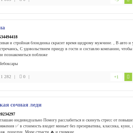
на
534494418
ивая и стройная блондинка скрасит время щедрому мужчине. , В авто и 
встречаюсь, С удовольствием приеду в гости и составлю компанию, чтобы
ли познакомиться поближе
Чебоксары
1 282
0
+1
кая сочная леди
20234297
глашаю индивидуально Помогу расслабиться и скинуть стресс от повыш
яжения ✅ в стоимость входит миньет без презерватива, классика, куни,
саж, поцелуи. Море страсти 🔥 и громкие