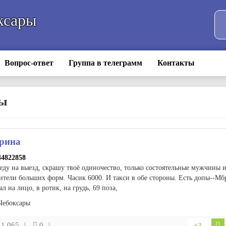
ксары
Вопрос-ответ
Группа в телеграмм
Контакты
ры
рина
34822858
еду на выезд, скрашу твоё одиночество, только состоятельные мужчины 
ители больших форм. Часик 6000. И такси в обе стороны. Есть допы--Мб
л на лицо, в ротик, на грудь, 69 поза,
Чебоксары
1 065
0
+3