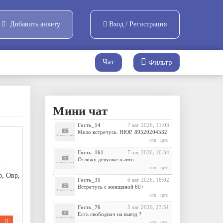
Добавить анкету
Вход / Регистрация
Чат
Фильтр
Мини чат
Гость_14
7 авг 2026, 11:03
Мило встречусь. НЮР. 89520204532
отв.
цит.
Гость_161
7 авг 2026, 10:34
Отлижу девушке в авто
и
отв.
цит.
р, Овр,
Гость_31
6 авг 2026, 18:02
Встречусь с женщиной 60+
отв.
цит.
Гость_76
5 авг 2026, 23:51
Есть свободнач на выезд ?
отв.
цит.