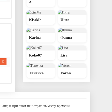
А
KissMe
Инга
Karina
Фаина
Koko07
Lisa
Танечка
Voron
иант, и при этом не потратить массу времени,